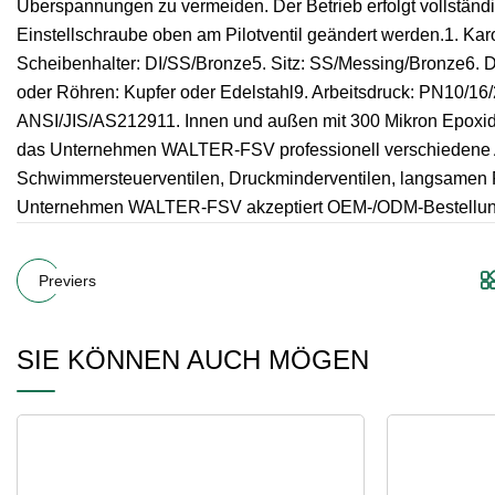
Überspannungen zu vermeiden. Der Betrieb erfolgt vollständ
Einstellschraube oben am Pilotventil geändert werden.1. K
Scheibenhalter: DI/SS/Bronze5. Sitz: SS/Messing/Bronze6. 
oder Röhren: Kupfer oder Edelstahl9. Arbeitsdruck: PN10/1
ANSI/JIS/AS212911. Innen und außen mit 300 Mikron Epoxidharz
das Unternehmen WALTER-FSV professionell verschiedene Ar
Schwimmersteuerventilen, Druckminderventilen, langsamen R
Unternehmen WALTER-FSV akzeptiert OEM-/ODM-Bestellungen.
Previers
SIE KÖNNEN AUCH MÖGEN