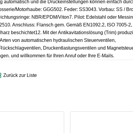
ig automatisch und die Druckeinstellungen können einfach durc
arosserie/Motorhaube: GGG502. Feder: SS3043. Vorbau: SS / Br
Dichtungsringe: NBR/EPDM/Viton7. Pilot: Edelstahl oder Messi
6/2510. Anschluss: Flansch gem. Gemäß EN1092.2, ISO 7005-2,
 beschichtet12. Mit der Antikavitationslösung (Trim) produzier
ten von automatischen hydraulischen Steuerventilen,
ückschlagventilen, Druckentlastungsventilen und Magnetsteue
 und willkommen für Ihren Anruf oder Ihre E-Mails.
Zurück zur Liste