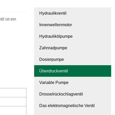
Hydraulikventil
l ist ein
Innenwellenmotor
Hydraulikölpumpe
Zahnradpumpe
Dosierpumpe
Überdruckventil
Variable Pumpe
Drosselrückschlagventil
Das elektromagnetische Ventil