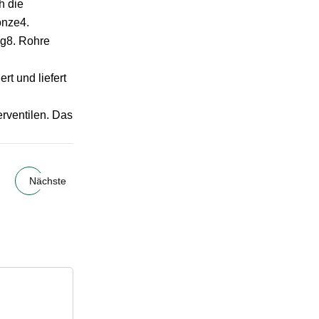
h die
onze4.
ng8. Rohre
t und liefert
rventilen. Das
Nächste