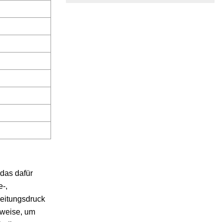
 das dafür
e-,
Leitungsdruck
ttweise, um