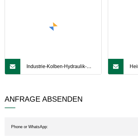
Industrie-Kolben-Hydraulik-
Hei
Membran-Dosierpumpe für
hyd
Säure und Chemikalien
Dos
ANFRAGE ABSENDEN
Jym