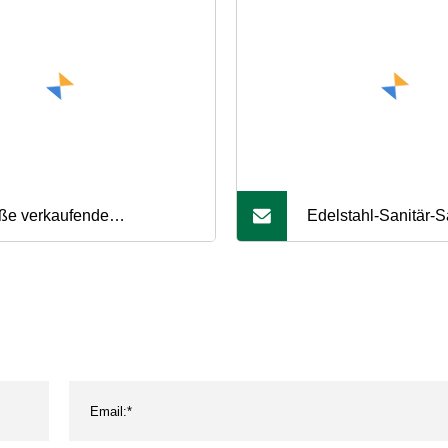
ße verkaufende
Edelstahl-Sanitär-Sa
raulische digitale
Pneumatik-
iermembranpumpe
Absperrklappe/Memb
12.5
(JN