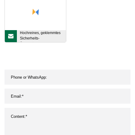
Hochreines, geklemmtes
Sicherheits-
Überströmventil aus
Edelstahl (JN