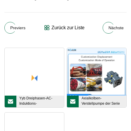
Zurück zur Liste
Previers
Nächste
Yyb Dreiphasen-AC-
Axialkolben-
Induktions-
Verstellpumpe der Serie
Elektroölpumpenmotor
A11vo von Rexroth für
Lieferanten 0,37~90 kW
den Maschinenbereich
S1 F mit Innenwelle, die
direkt gekoppelt werden
kann Yyb90s