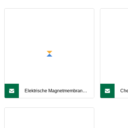
Elektrische Magnetmembran-
Che
Dosierpumpe für Säure,
PV
chemische Flüssigkeit, Chlor