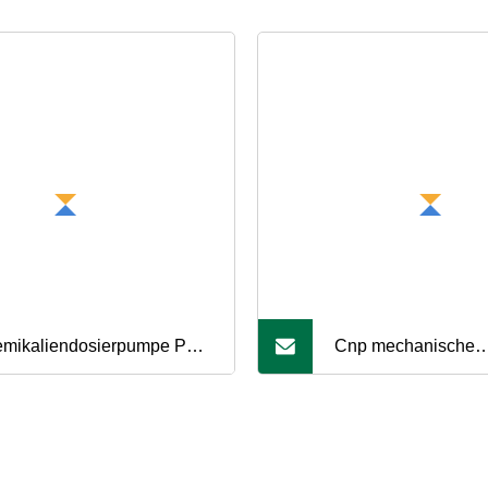
mikaliendosierpumpe PVC
Cnp mechanische
DF SUS
Membrandosierpump
Durchflussdosierp