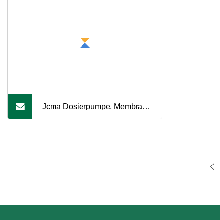
Jcma Dosierpumpe, Membran-
Schwimmbad, elektrische
Chlorinator-
Magnetdosierpumpe