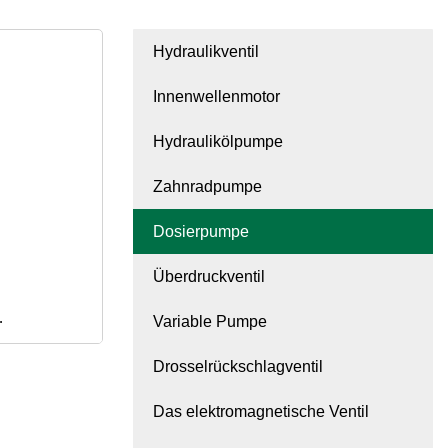
Hydraulikventil
Innenwellenmotor
Hydraulikölpumpe
Zahnradpumpe
Dosierpumpe
Überdruckventil
Variable Pumpe
Drosselrückschlagventil
e, kleine
Das elektromagnetische Ventil
umpe